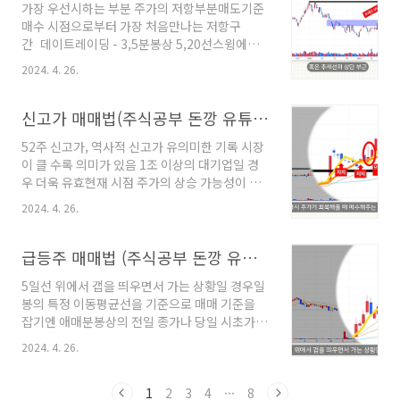
가장 우선시하는 부분 주가의 저항부분매도기준
많음. 이벤트 발생으로 주가가 많이 상승하는 경
매수 시점으로부터 가장 처음만나는 저항구
우 다음날 매수할때 차익실현으로 주가가 소폭하
간 데이트레이딩 - 3,5분봉상 5,20선스윙에서 -
락하더라도 전일 종가를 지켜주거나 시초가를 재
5, 10, 20일선 단기 이평선대형주 - 주봉공통적
차 회복할때 매수 동참하기도매수의 핵심은주가
2024. 4. 26.
으로 전고점, 신고가 영역, 3~6개월간 저항구간,
의 상승모멘텀이 지속될 수 있는지 확인하고 매
추세선 상단보통 매도세가 강해지는 구간이란 심
수세가 지속될 수 있는지 기대이익을 지켜줄수
리적 허들이 생길 수 있는 구간 저항구간에서 일
신고가 매매법(주식공부 돈깡 유튜브)
있는 위치인지 대형주일 경우밸류에이션 지표
부 포지션 익절하는 전략 - 리스크 관리 차원
PER PBR..
52주 신고가, 역사적 신고가 유의미한 기록 시장
50% 스윙에서는 저항구간 돌파뒤 일부 익절 나
이 클 수록 의미가 있음 1조 이상의 대기업일 경
머지 홀딩 매수하는 지점으로부터 1차 적인 저
우 더욱 유효현재 시점 주가의 상승 가능성이 높
항구간, 근처나 돌파뒤 상황 확인 일부매도 돌파
다고 판단하는 사람들이 많다고 볼 수 있다. 가격
뒤 더 상승할 시 남은 물량은 그 다음 저항구간으
2024. 4. 26.
모멘텀 발생 상승추세가 이어지는지 확인 매수,
로 노려봄. 업계평균 per보다 너무 높아지면 과
매도, 손절기준 정하는것이 핵심돌파하고 하락하
열권 거래량을 동반한 장대양봉이 나오는 경우
더라도 지지 받는 구간에 바로 진입 혹은 지지받
급등주 매매법 (주식공부 돈깡 유튜버)
매도 5일선 이탈 매도 등 다양하게. 분할 익절..
고 올라가는 것을 확인하고 진입주도주를 인식하
5일선 위에서 갭을 띄우면서 가는 상황일 경우일
고 있어야됨. 단기 이동평균선을 이탈하고도 회
봉의 특정 이동평균선을 기준으로 매매 기준을
복하지 못하면 매수하지 않고 지지받고 올라와주
잡기엔 애매분봉상의 전일 종가나 당일 시초가
면 매수를 고려 떨어질때 이동평균선 근처에서
기준으로 그 위에서 주가가 지지받으며 상승할때
받거나 => 공격적인 지지받고 반등한는 것을 확
2024. 4. 26.
혹은분봉산 단기 이평선 위에서 지지받으면서
인 후 매수 => 방어적인 이동평균선을 다시 이탈
상승할 때 매수할 수 있다. 손절은 매수 기준으로
할때마다 분할매도 이평선위로 지지받으며 다시
삼은 종가나 시초가 분봉상 단기 이동평균선 이
1
2
3
4
···
8
상승 할 시 재매수 할 수 도 있다.돈깡스타일보통