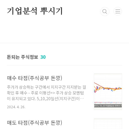
본문 바로가기
기업분석 뿌시기
돈되는 주식정보
30
매수 타점(주식공부 돈깡)
주가가 상승하는 구간에서 지지구간 지지받는 걸
확인 후 매수 - 주로 이평선=> 주가 상승 모멘텀
이 유지되고 있다. 5,10,20일선(지지구간)이벤
트 모멘텀에서는 3,5분봉의 5,10,20 이평선 위
2024. 4. 26.
에서 지지를 확인후 매수 시총이 큰 경우 주봉,
월봉장단기 이동평균선이 이격이 모였다가 확산
될때 매수 타이밍으로 볼 수도 전고점과 52주 신
매도 타점(주식공부 돈깡)
고가 돌파 시도 돈깡은 매수 시점으로 보는 경우